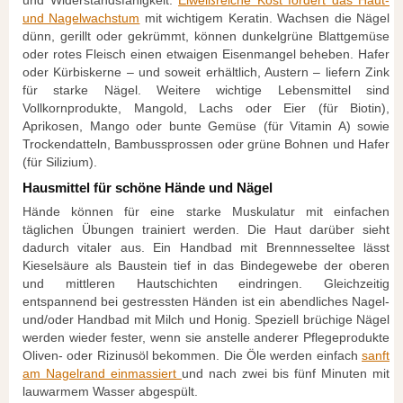
und Nagelwachstum
mit wichtigem Keratin. Wachsen die Nägel
dünn, gerillt oder gekrümmt, können dunkelgrüne Blattgemüse
oder rotes Fleisch einen etwaigen Eisenmangel beheben. Hafer
oder Kürbiskerne – und soweit erhältlich, Austern – liefern Zink
für starke Nägel. Weitere wichtige Lebensmittel sind
Vollkornprodukte, Mangold, Lachs oder Eier (für Biotin),
Aprikosen, Mango oder bunte Gemüse (für Vitamin A) sowie
Trockendatteln, Bambussprossen oder grüne Bohnen und Hafer
(für Silizium).
Hausmittel für schöne Hände und Nägel
Hände können für eine starke Muskulatur mit einfachen
täglichen Übungen trainiert werden. Die Haut darüber sieht
dadurch vitaler aus. Ein Handbad mit Brennnesseltee lässt
Kieselsäure als Baustein tief in das Bindegewebe der oberen
und mittleren Hautschichten eindringen. Gleichzeitig
entspannend bei gestressten Händen ist ein abendliches Nagel-
und/oder Handbad mit Milch und Honig. Speziell brüchige Nägel
werden wieder fester, wenn sie anstelle anderer Pflegeprodukte
Oliven- oder Rizinusöl bekommen. Die Öle werden einfach
sanft
am Nagelrand einmassiert
und nach zwei bis fünf Minuten mit
lauwarmem Wasser abgespült.