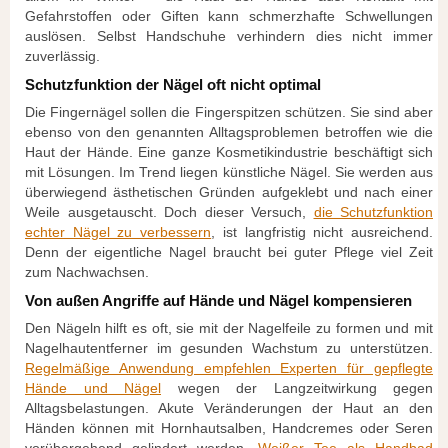
Gefahrstoffen oder Giften kann schmerzhafte Schwellungen
auslösen. Selbst Handschuhe verhindern dies nicht immer
zuverlässig.
Schutzfunktion der Nägel oft nicht optimal
Die Fingernägel sollen die Fingerspitzen schützen. Sie sind aber
ebenso von den genannten Alltagsproblemen betroffen wie die
Haut der Hände. Eine ganze Kosmetikindustrie beschäftigt sich
mit Lösungen. Im Trend liegen künstliche Nägel. Sie werden aus
überwiegend ästhetischen Gründen aufgeklebt und nach einer
Weile ausgetauscht. Doch dieser Versuch,
die Schutzfunktion
echter Nägel zu verbessern
, ist langfristig nicht ausreichend.
Denn der eigentliche Nagel braucht bei guter Pflege viel Zeit
zum Nachwachsen.
Von außen Angriffe auf Hände und Nägel kompensieren
Den Nägeln hilft es oft, sie mit der Nagelfeile zu formen und mit
Nagelhautentferner im gesunden Wachstum zu unterstützen.
Regelmäßige Anwendung empfehlen Experten für gepflegte
Hände und Nägel
wegen der Langzeitwirkung gegen
Alltagsbelastungen. Akute Veränderungen der Haut an den
Händen können mit Hornhautsalben, Handcremes oder Seren
vorübergehend gelindert werden.
Weißer Tee als Handbad