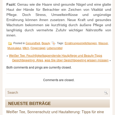
Fazit:
Genau wie die Haare sind gesunde Nägel und eine glatte
Haut der Hände für Betrachter ein Zeichen von Vitalität und
Pflege. Doch Stress, Umwelteinflüsse und ungünstige
Ernährung können ihnen zusetzen. Neue Kraft und gesundes
Wachstum bekommen sie kurzfristig durch äußere Pflege und
langfristig durch vermehrte Zufuhr wichtiger Nährstoffe von
innen.
Posted in
Gesundheit
,
Beauty
Tags:
Ernährungsempfehlungen
,
Wasser
,
Muskulatur
,
Milch
,
Fingernägel
,
Lebensmittel
«
Weißer Tee: Feuchtigkeitsspendende Hautpflege und Beauty-Tipps
Gesichtspeeling: Alles, was Sie über Gesichtspeeling wissen müssen
»
Both comments and pings are currently closed.
Comments are closed.
NEUESTE BEITRÄGE
Weißer Tee, Sonnenschutz und Hautalterung: Tipps für eine