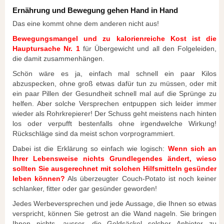
Ernährung und Bewegung gehen Hand in Hand
Das eine kommt ohne dem anderen nicht aus!
Bewegungsmangel und zu kalorienreiche Kost ist die
Hauptursache Nr. 1
für Übergewicht und all den Folgeleiden,
die damit zusammenhängen.
Schön wäre es ja, einfach mal schnell ein paar Kilos
abzuspecken, ohne groß etwas dafür tun zu müssen, oder mit
ein paar Pillen der Gesundheit schnell mal auf die Sprünge zu
helfen. Aber solche Versprechen entpuppen sich leider immer
wieder als Rohrkrepierer! Der Schuss geht meistens nach hinten
los oder verpufft bestenfalls ohne irgendwelche Wirkung!
Rückschläge sind da meist schon vorprogrammiert.
Dabei ist die Erklärung so einfach wie logisch:
Wenn sich an
Ihrer Lebensweise nichts Grundlegendes ändert, wieso
sollten Sie ausgerechnet mit solchen Hilfsmitteln gesünder
leben können?
Als überzeugter Couch-Potato ist noch keiner
schlanker, fitter oder gar gesünder geworden!
Jedes Werbeversprechen und jede Aussage, die Ihnen so etwas
verspricht, können Sie getrost an die Wand nageln. Sie bringen
Ihnen nichts, ausser, die Geldsäckel solcher Anbieter zu