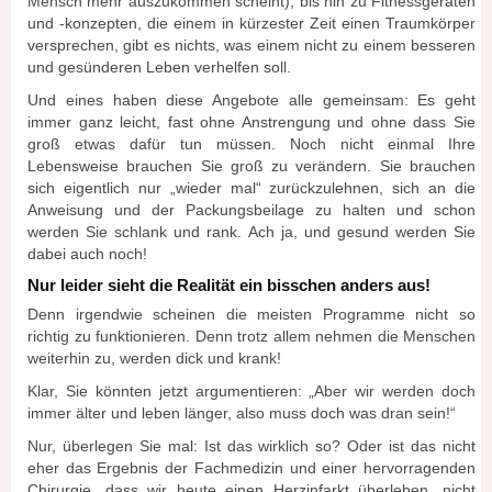
Mensch mehr auszukommen scheint), bis hin zu Fitnessgeräten
und -konzepten, die einem in kürzester Zeit einen Traumkörper
versprechen, gibt es nichts, was einem nicht zu einem besseren
und gesünderen Leben verhelfen soll.
Und eines haben diese Angebote alle gemeinsam: Es geht
immer ganz leicht, fast ohne Anstrengung und ohne dass Sie
groß etwas dafür tun müssen. Noch nicht einmal Ihre
Lebensweise brauchen Sie groß zu verändern. Sie brauchen
sich eigentlich nur „wieder mal“ zurückzulehnen, sich an die
Anweisung und der Packungsbeilage zu halten und schon
werden Sie schlank und rank. Ach ja, und gesund werden Sie
dabei auch noch!
Nur leider sieht die Realität ein bisschen anders aus!
Denn irgendwie scheinen die meisten Programme nicht so
richtig zu funktionieren. Denn trotz allem nehmen die Menschen
weiterhin zu, werden dick und krank!
Klar, Sie könnten jetzt argumentieren: „Aber wir werden doch
immer älter und leben länger, also muss doch was dran sein!“
Nur, überlegen Sie mal: Ist das wirklich so? Oder ist das nicht
eher das Ergebnis der Fachmedizin und einer hervorragenden
Chirurgie, dass wir heute einen Herzinfarkt überleben, nicht