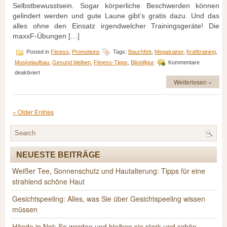
Selbstbewusstsein. Sogar körperliche Beschwerden können
gelindert werden und gute Laune gibt’s gratis dazu. Und das
alles ohne den Einsatz irgendwelcher Trainingsgeräte! Die
maxxF-Übungen […]
Posted in
Fitness
,
Promotions
Tags:
Bauchfett
,
Megatrainer
,
Krafttraining
,
Muskelaufbau
,
Gesund bleiben
,
Fitness-Tipps
,
Bikinifigur
Kommentare
für
deaktiviert
Mit
Weiterlesen »
Leichtigkeit
in
Bestform
« Older Entries
NEUESTE BEITRÄGE
Weißer Tee, Sonnenschutz und Hautalterung: Tipps für eine
strahlend schöne Haut
Gesichtspeeling: Alles, was Sie über Gesichtspeeling wissen
müssen
Hände in Not: So werden und bleiben sie stark und schön