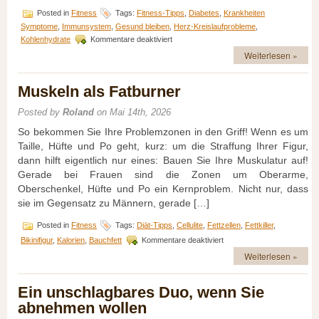
Posted in
Fitness
Tags:
Fitness-Tipps
,
Diabetes
,
Krankheiten
Symptome
,
Immunsystem
,
Gesund bleiben
,
Herz-Kreislaufprobleme
,
für
Kohlenhydrate
Kommentare deaktiviert
Gesundheit
Weiterlesen »
und
Wellness:
Definition
Muskeln als Fatburner
und
Bedeutung
Posted by
Roland
on Mai 14th, 2026
So bekommen Sie Ihre Problemzonen in den Griff! Wenn es um
Taille, Hüfte und Po geht, kurz: um die Straffung Ihrer Figur,
dann hilft eigentlich nur eines: Bauen Sie Ihre Muskulatur auf!
Gerade bei Frauen sind die Zonen um Oberarme,
Oberschenkel, Hüfte und Po ein Kernproblem. Nicht nur, dass
sie im Gegensatz zu Männern, gerade […]
Posted in
Fitness
Tags:
Diät-Tipps
,
Cellulite
,
Fettzellen
,
Fettkiller
,
für
Bikinifigur
,
Kalorien
,
Bauchfett
Kommentare deaktiviert
Muskeln
Weiterlesen »
als
Fatburner
Ein unschlagbares Duo, wenn Sie
abnehmen wollen