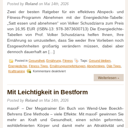
Posted by
Roland
on Mai 14th, 2026
Zwei der besten Ratgeber für ein effektives Abspeck- und
Fitness-Programm Abnehmen mit der Energiedichte-Tabelle:
„Satt essen und abnehmen“ von Volker Schusdziarra zum Preis
von 16,95 EUR (ISBN-13: 978-3873600713) Die Energiedichte-
Tabellen von Prof. Volker Schusdziarra helfen Ihnen, Ihre
Ernährung so umzustellen, dass Sie weder Ihre Vorlieben noch
Essgewohnheiten großartig verändern müssen, dabei aber
dennoch dauerhaft an […]
Posted in
Gesundheit
,
Ernährung
,
Fitness
Tags:
Gesund bleiben
,
Energiedichte
,
Fitness-Tipps
,
Ernährungsempfehlungen
,
Abnehmtipps
,
Diät-Tipps
,
für
Krafttraining
Kommentare deaktiviert
Ein
Weiterlesen »
unschlagbares
Duo,
wenn
Mit Leichtigkeit in Bestform
Sie
abnehmen
Posted by
Roland
on Mai 14th, 2026
wollen
maxxF – Der Megatrainer Ein Buch von Wend-Uwe Boeckh-
Behrens Eine Methode – viele Effekte: Mit maxxF gewinnen Sie
mehr an Kraft und Gesundheit, einen schön geformten,
wohldefinierten Körper und damit mehr an Attraktivität und