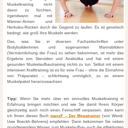
Muskeltraining nicht
davor zu fürchten,
irgendwann mal mit
Männer-Armen und
Herkules-Rücken durch die Gegend zu laufen. Es ist genetisch
bedingt, wie groß Ihre Muskeln werden.
Das, was Sie in diversen Fachzeitschriften unter
Bodybuilderinnen und sogenannten Mannsbildern
(Vermännlichung der Frau) zu sehen bekommen, ist mehr das
Ergebnis von Steroiden und Anabolika und hat mit einem
gesunden Muskelaufbautraining nichts zu tun. Selbst mit einem
intensiven Krafttraining ist es für eine Frau – ohne die Einnahme
von Präparaten – schlichtweg unmöglich, zu so einem
Muskelpaket heranzuwachsen.
Tipp:
Wenn Sie mehr über ein sinnvolles Muskeltraining in
Erfahrung bringen möchten und wie Sie damit Ihrem Körper
gleichzeitig auch noch einen Feinschliff verpassen, dann kann
ich Ihnen dieses Buch
maxxF – Der Megatrainer
(von Wend-
Uwe Boeckh-Behrens) empfehlen. Darin bekommen Sie neben
grundlegendem Wissen zum Muskelaufbau auch die effektivsten