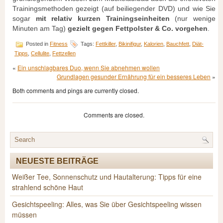
Trainingsmethoden gezeigt (auf beiliegender DVD) und wie Sie
sogar
mit relativ kurzen Trainingseinheiten
(nur wenige
Minuten am Tag)
gezielt gegen Fettpolster & Co. vorgehen
.
Posted in
Fitness
Tags:
Fettkiller
,
Bikinifigur
,
Kalorien
,
Bauchfett
,
Diät-
Tipps
,
Cellulite
,
Fettzellen
«
Ein unschlagbares Duo, wenn Sie abnehmen wollen
Grundlagen gesunder Ernährung für ein besseres Leben
»
Both comments and pings are currently closed.
Comments are closed.
NEUESTE BEITRÄGE
Weißer Tee, Sonnenschutz und Hautalterung: Tipps für eine
strahlend schöne Haut
Gesichtspeeling: Alles, was Sie über Gesichtspeeling wissen
müssen