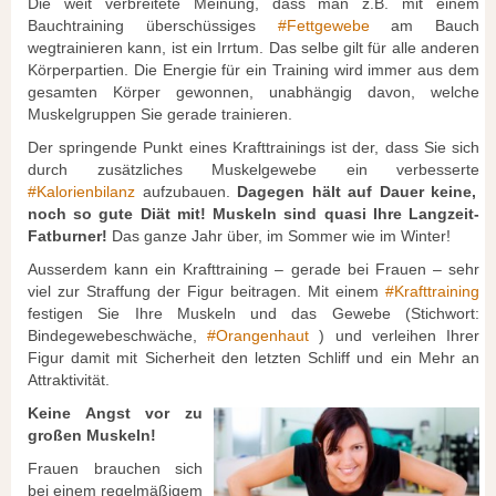
Die weit verbreitete Meinung, dass man z.B. mit einem
Bauchtraining überschüssiges
#
Fettgewebe
am Bauch
wegtrainieren kann, ist ein Irrtum. Das selbe gilt für alle anderen
Körperpartien. Die Energie für ein Training wird immer aus dem
gesamten Körper gewonnen, unabhängig davon, welche
Muskelgruppen Sie gerade trainieren.
Der springende Punkt eines Krafttrainings ist der, dass Sie sich
durch zusätzliches Muskelgewebe ein verbesserte
#
Kalorienbilanz
aufzubauen.
Dagegen hält auf Dauer keine,
noch so gute Diät mit! Muskeln sind quasi Ihre Langzeit-
Fatburner!
Das ganze Jahr über, im Sommer wie im Winter!
Ausserdem kann ein Krafttraining – gerade bei Frauen – sehr
viel zur Straffung der Figur beitragen. Mit einem
#
Krafttraining
festigen Sie Ihre Muskeln und das Gewebe (Stichwort:
Bindegewebeschwäche,
#
Orangenhaut
) und verleihen Ihrer
Figur damit mit Sicherheit den letzten Schliff und ein Mehr an
Attraktivität.
Keine Angst vor zu
großen Muskeln!
Frauen brauchen sich
bei einem regelmäßigem