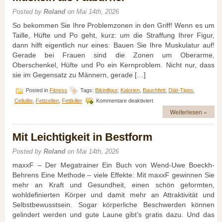
richtig
Posted by
Roland
on Mai 14th, 2026
Hautpf
So bekommen Sie Ihre Problemzonen in den Griff! Wenn es um
Taille, Hüfte und Po geht, kurz: um die Straffung Ihrer Figur,
dann hilft eigentlich nur eines: Bauen Sie Ihre Muskulatur auf!
Gerade bei Frauen sind die Zonen um Oberarme,
Oberschenkel, Hüfte und Po ein Kernproblem. Nicht nur, dass
sie im Gegensatz zu Männern, gerade […]
Posted in
Fitness
Tags:
Bikinifigur
,
Kalorien
,
Bauchfett
,
Diät-Tipps
,
für
Cellulite
,
Fettzellen
,
Fettkiller
Kommentare deaktiviert
Muskeln
Weiterlesen »
als
Fatburner
Mit Leichtigkeit in Bestform
Posted by
Roland
on Mai 14th, 2026
maxxF – Der Megatrainer Ein Buch von Wend-Uwe Boeckh-
Behrens Eine Methode – viele Effekte: Mit maxxF gewinnen Sie
mehr an Kraft und Gesundheit, einen schön geformten,
wohldefinierten Körper und damit mehr an Attraktivität und
Selbstbewusstsein. Sogar körperliche Beschwerden können
gelindert werden und gute Laune gibt’s gratis dazu. Und das