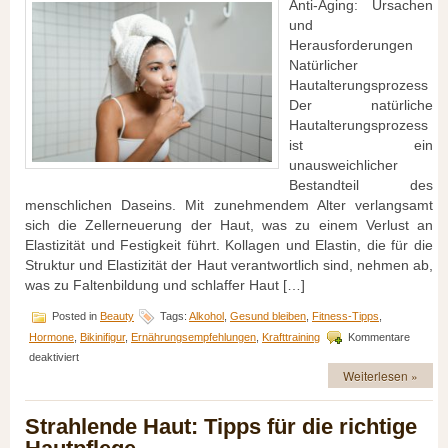
Anti-Aging: Ursachen
und
Herausforderungen
Natürlicher
Hautalterungsprozess
Der natürliche
Hautalterungsprozess
ist ein
unausweichlicher
Bestandteil des
menschlichen Daseins. Mit zunehmendem Alter verlangsamt
sich die Zellerneuerung der Haut, was zu einem Verlust an
Elastizität und Festigkeit führt. Kollagen und Elastin, die für die
Struktur und Elastizität der Haut verantwortlich sind, nehmen ab,
was zu Faltenbildung und schlaffer Haut […]
Posted in
Beauty
Tags:
Alkohol
,
Gesund bleiben
,
Fitness-Tipps
,
Hormone
,
Bikinifigur
,
Ernährungsempfehlungen
,
Krafttraining
Kommentare
für
deaktiviert
Jung
Weiterlesen »
und
strahlend:
Strahlende Haut: Tipps für die richtige
Tipps
zur