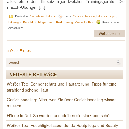
alles ohne den Einsatz irgendwelcher Trainingsgeräte! Die
maxxF-Übungen […]
Posted in
Promotions
,
Fitness
Tags:
Gesund bleiben
,
Fitness-Tipps
,
Bikinifigur
,
Bauchfett
,
Megatrainer
,
Krafttraining
,
Muskelaufbau
Kommentare
für
deaktiviert
Mit
Weiterlesen »
Leichtigkeit
in
Bestform
« Older Entries
NEUESTE BEITRÄGE
Weißer Tee, Sonnenschutz und Hautalterung: Tipps für eine
strahlend schöne Haut
Gesichtspeeling: Alles, was Sie über Gesichtspeeling wissen
müssen
Hände in Not: So werden und bleiben sie stark und schön
Weißer Tee: Feuchtigkeitsspendende Hautpflege und Beauty-