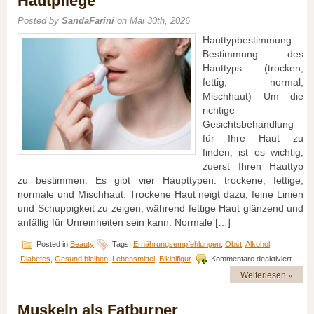
Hautpflege
Anti-
Aging
Posted by
SandaFarini
on Mai 30th, 2026
Hautpflege
Hauttypbestimmung
Bestimmung des
Hauttyps (trocken,
fettig, normal,
Mischhaut) Um die
richtige
Gesichtsbehandlung
für Ihre Haut zu
finden, ist es wichtig,
zuerst Ihren Hauttyp
zu bestimmen. Es gibt vier Haupttypen: trockene, fettige,
normale und Mischhaut. Trockene Haut neigt dazu, feine Linien
und Schuppigkeit zu zeigen, während fettige Haut glänzend und
anfällig für Unreinheiten sein kann. Normale […]
Posted in
Beauty
Tags:
Ernährungsempfehlungen
,
Obst
,
Alkohol
,
für
Diabetes
,
Gesund bleiben
,
Lebensmittel
,
Bikinifigur
Kommentare deaktiviert
Strahl
Weiterlesen »
Haut:
Tipps
für
Muskeln als Fatburner
die