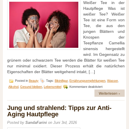
Weißer Tee in der
Hautpflege Was ist
weißer Tee? Weißer
Tee ist eine Form von
Tee, die aus den
jungen Blättern und
Knospen der
Teepflanze Camellia
sinensis hergestellt
wird. Im Gegensatz zu
grünem oder schwarzem Tee werden die Blätter für weißen Tee
nur minimal oxidiert. Dieser Prozess erhält die natürlichen
Eigenschaften der Blätter weitgehend intakt, […]
Posted in
Beauty
Tags:
Bikinifigur
,
Ernährungsempfehlungen
,
Wasser
,
für
Alkohol
,
Gesund bleiben
,
Lebensmittel
Kommentare deaktiviert
Weißer
Weiterlesen »
Tee
in
der
Jung und strahlend: Tipps zur Anti-
Hautpflege:
Aging Hautpflege
Entzündungshem
Wirkung
Posted by
SandaFarini
on Juni 3rd, 2026
und
Anwendungen