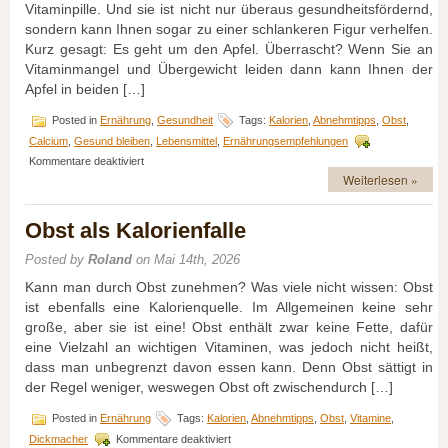
Vitaminpille. Und sie ist nicht nur überaus gesundheitsfördernd,
sondern kann Ihnen sogar zu einer schlankeren Figur verhelfen.
Kurz gesagt: Es geht um den Apfel. Überrascht? Wenn Sie an
Vitaminmangel und Übergewicht leiden dann kann Ihnen der
Apfel in beiden […]
Posted in
Ernährung
,
Gesundheit
Tags:
Kalorien
,
Abnehmtipps
,
Obst
,
Calcium
,
Gesund bleiben
,
Lebensmittel
,
Ernährungsempfehlungen
für
Kommentare deaktiviert
Eine
Weiterlesen »
Vitaminpille,
die
Obst als Kalorienfalle
es
in
sich
Posted by
Roland
on Mai 14th, 2026
hat!
Kann man durch Obst zunehmen? Was viele nicht wissen: Obst
ist ebenfalls eine Kalorienquelle. Im Allgemeinen keine sehr
große, aber sie ist eine! Obst enthält zwar keine Fette, dafür
eine Vielzahl an wichtigen Vitaminen, was jedoch nicht heißt,
dass man unbegrenzt davon essen kann. Denn Obst sättigt in
der Regel weniger, weswegen Obst oft zwischendurch […]
Posted in
Ernährung
Tags:
Kalorien
,
Abnehmtipps
,
Obst
,
Vitamine
,
für
Dickmacher
Kommentare deaktiviert