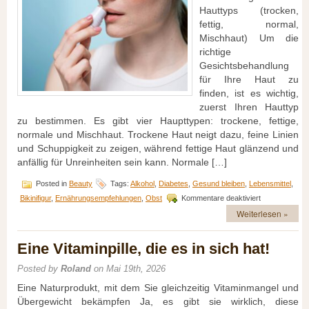
Hauttyps (trocken,
fettig, normal,
Mischhaut) Um die
richtige
Gesichtsbehandlung
für Ihre Haut zu
finden, ist es wichtig,
zuerst Ihren Hauttyp
zu bestimmen. Es gibt vier Haupttypen: trockene, fettige,
normale und Mischhaut. Trockene Haut neigt dazu, feine Linien
und Schuppigkeit zu zeigen, während fettige Haut glänzend und
anfällig für Unreinheiten sein kann. Normale […]
Posted in
Beauty
Tags:
Alkohol
,
Diabetes
,
Gesund bleiben
,
Lebensmittel
,
für
Bikinifigur
,
Ernährungsempfehlungen
,
Obst
Kommentare deaktiviert
Strahlende
Weiterlesen »
Haut:
Tipps
für
Eine Vitaminpille, die es in sich hat!
die
richtige
Posted by
Roland
on Mai 19th, 2026
Hautpflege
Eine Naturprodukt, mit dem Sie gleichzeitig Vitaminmangel und
Übergewicht bekämpfen Ja, es gibt sie wirklich, diese