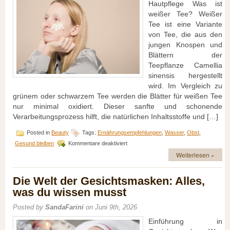
Hautpflege Was ist
weißer Tee? Weißer
Tee ist eine Variante
von Tee, die aus den
jungen Knospen und
Blättern der
Teepflanze Camellia
sinensis hergestellt
wird. Im Vergleich zu
grünem oder schwarzem Tee werden die Blätter für weißen Tee
nur minimal oxidiert. Dieser sanfte und schonende
Verarbeitungsprozess hilft, die natürlichen Inhaltsstoffe und […]
Posted in
Beauty
Tags:
Ernährungsempfehlungen
,
Wasser
,
Obst
,
für
Gesund bleiben
Kommentare deaktiviert
Weißer
Weiterlesen »
Tee:
Feuchtigkeitsspendende
Hautpflege
Die Welt der Gesichtsmasken: Alles,
und
was du wissen musst
Beauty-
Tipps
Posted by
SandaFarini
on Juni 9th, 2026
Einführung in