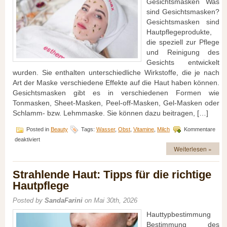
Gesichtsmasken Was
sind Gesichtsmasken?
Gesichtsmasken sind
Hautpflegeprodukte,
die speziell zur Pflege
und Reinigung des
Gesichts entwickelt
wurden. Sie enthalten unterschiedliche Wirkstoffe, die je nach
Art der Maske verschiedene Effekte auf die Haut haben können.
Gesichtsmasken gibt es in verschiedenen Formen wie
Tonmasken, Sheet-Masken, Peel-off-Masken, Gel-Masken oder
Schlamm- bzw. Lehmmaske. Sie können dazu beitragen, […]
Posted in
Beauty
Tags:
Wasser
,
Obst
,
Vitamine
,
Milch
Kommentare
für
deaktiviert
Die
Weiterlesen »
Welt
der
Strahlende Haut: Tipps für die richtige
Gesichtsmasken:
Alles,
Hautpflege
was
du
Posted by
SandaFarini
on Mai 30th, 2026
wissen
musst
Hauttypbestimmung
Bestimmung des