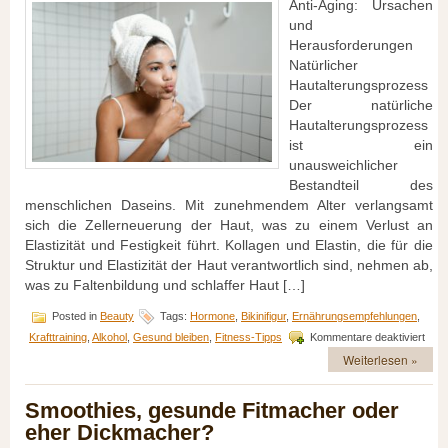
Anti-Aging: Ursachen
und
Herausforderungen
Natürlicher
Hautalterungsprozess
Der natürliche
Hautalterungsprozess
ist ein
unausweichlicher
Bestandteil des
menschlichen Daseins. Mit zunehmendem Alter verlangsamt
sich die Zellerneuerung der Haut, was zu einem Verlust an
Elastizität und Festigkeit führt. Kollagen und Elastin, die für die
Struktur und Elastizität der Haut verantwortlich sind, nehmen ab,
was zu Faltenbildung und schlaffer Haut […]
Posted in
Beauty
Tags:
Hormone
,
Bikinifigur
,
Ernährungsempfehlungen
,
für
Krafttraining
,
Alkohol
,
Gesund bleiben
,
Fitness-Tipps
Kommentare deaktiviert
Jung
Weiterlesen »
und
strah
Tipp
Smoothies, gesunde Fitmacher oder
zur
eher Dickmacher?
Anti-
Agin