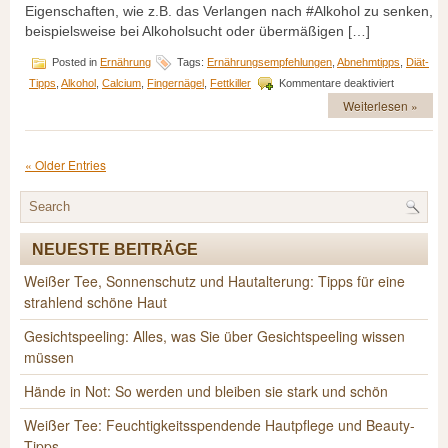
Eigenschaften, wie z.B. das Verlangen nach #Alkohol zu senken,
beispielsweise bei Alkoholsucht oder übermäßigen […]
Posted in
Ernährung
Tags:
Ernährungsempfehlungen
,
Abnehmtipps
,
Diät-
für
Tipps
,
Alkohol
,
Calcium
,
Fingernägel
,
Fettkiller
Kommentare deaktiviert
Milchprodu
Weiterlesen »
als
Fettkiller
« Older Entries
NEUESTE BEITRÄGE
Weißer Tee, Sonnenschutz und Hautalterung: Tipps für eine
strahlend schöne Haut
Gesichtspeeling: Alles, was Sie über Gesichtspeeling wissen
müssen
Hände in Not: So werden und bleiben sie stark und schön
Weißer Tee: Feuchtigkeitsspendende Hautpflege und Beauty-
Tipps