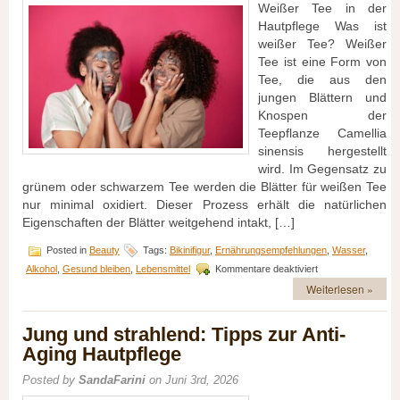
Weißer Tee in der
Hautpflege Was ist
weißer Tee? Weißer
Tee ist eine Form von
Tee, die aus den
jungen Blättern und
Knospen der
Teepflanze Camellia
sinensis hergestellt
wird. Im Gegensatz zu
grünem oder schwarzem Tee werden die Blätter für weißen Tee
nur minimal oxidiert. Dieser Prozess erhält die natürlichen
Eigenschaften der Blätter weitgehend intakt, […]
Posted in
Beauty
Tags:
Bikinifigur
,
Ernährungsempfehlungen
,
Wasser
,
für
Alkohol
,
Gesund bleiben
,
Lebensmittel
Kommentare deaktiviert
Weißer
Weiterlesen »
Tee
in
der
Jung und strahlend: Tipps zur Anti-
Hautpflege:
Aging Hautpflege
Entzündungshem
Wirkung
Posted by
SandaFarini
on Juni 3rd, 2026
und
Anwendungen