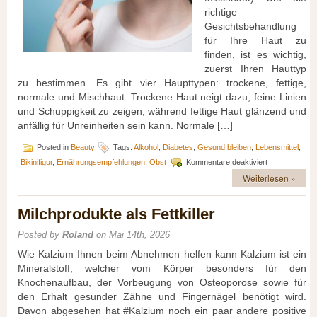
richtige
Gesichtsbehandlung
für Ihre Haut zu
finden, ist es wichtig,
zuerst Ihren Hauttyp
zu bestimmen. Es gibt vier Haupttypen: trockene, fettige,
normale und Mischhaut. Trockene Haut neigt dazu, feine Linien
und Schuppigkeit zu zeigen, während fettige Haut glänzend und
anfällig für Unreinheiten sein kann. Normale […]
Posted in
Beauty
Tags:
Alkohol
,
Diabetes
,
Gesund bleiben
,
Lebensmittel
,
für
Bikinifigur
,
Ernährungsempfehlungen
,
Obst
Kommentare deaktiviert
Strahlende
Weiterlesen »
Haut:
Tipps
für
Milchprodukte als Fettkiller
die
richtige
Posted by
Roland
on Mai 14th, 2026
Hautpflege
Wie Kalzium Ihnen beim Abnehmen helfen kann Kalzium ist ein
Mineralstoff, welcher vom Körper besonders für den
Knochenaufbau, der Vorbeugung von Osteoporose sowie für
den Erhalt gesunder Zähne und Fingernägel benötigt wird.
Davon abgesehen hat #Kalzium noch ein paar andere positive