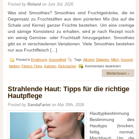
Posted by
Roland
on Juni 3rd, 2026
Haut
Was sind Smoothies? Smoothies sind Fruchtgetränke, die im
Gegensatz zu Fruchtsäften aus dem pürierten Mix (bis auf die
Schale und Kerne) ganzer Früchte bestehen. Um eine cremige
und sämige Konsistenz zu erhalten, wird je nach Rezept noch
ein wenig Gemüse- oder Fruchtsaft hinzugegeben. Smoothies
gibt es in verschiedenen Variationen. Viele Smoothies bestehen
nur aus Fruchtfleisch […]
Posted in
Ernährung
,
Gesundheit
Tags:
Alkohol
,
Diabetes
,
Milch
,
Gesund
für
bleiben
,
Fitness-Tipps
,
Kalorien
,
Dickmacher
Kommentare deaktiviert
Smoothies,
Weiterlesen »
gesunde
Fitmacher
oder
Strahlende Haut: Tipps für die richtige
eher
Hautpflege
Dickmacher
Posted by
SandaFarini
on Mai 30th, 2026
Hauttypbestimmung
Bestimmung des
Hauttyps (trocken,
fettig, normal,
Mischhaut) Um die