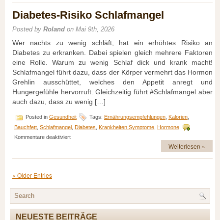
&
Co.
Diabetes-Risiko Schlafmangel
–
Der
Posted by
Roland
on Mai 9th, 2026
schnelle
Weg?
Wer nachts zu wenig schläft, hat ein erhöhtes Risiko an
Diabetes zu erkranken. Dabei spielen gleich mehrere Faktoren
eine Rolle. Warum zu wenig Schlaf dick und krank macht!
Schlafmangel führt dazu, dass der Körper vermehrt das Hormon
Grehlin ausschüttet, welches den Appetit anregt und
Hungergefühle hervorruft. Gleichzeitig führt #Schlafmangel aber
auch dazu, dass zu wenig […]
Posted in
Gesundheit
Tags:
Ernährungsempfehlungen
,
Kalorien
,
Bauchfett
,
Schlafmangel
,
Diabetes
,
Krankheiten Symptome
,
Hormone
für
Kommentare deaktiviert
Diabetes-
Weiterlesen »
Risiko
Schlafmangel
« Older Entries
NEUESTE BEITRÄGE