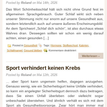
Aging
Posted by
Roland
on Mai 14th, 2026
Hautpflege
Das Wort Schönheitsschlaf hält sich nicht ohne Grund fest im
allgemeinen Sprachgebrauch. Guter Schlaf wirkt sich neben
unserer Stimmung nicht nur enorm auf unsere Gesundheit aus,
sondern letztendlich auch auf unsere äußeres Erscheinungsbild.
An dem Sprichwort „Schlaf dich schön“, ist also durchaus etwas
Wahres dran. Deswegen sollten wir schon ein wenig darauf
achten, einen gesunden […]
Posted in
Gesundheit
Tags:
Hormone
,
Stoffwechsel
,
Kalorien
,
für
Schlafmangel
,
Gesund bleiben
Kommentare deaktiviert
Wie
Weiterlesen »
wichtig
ist
Schlaf
Sport verhindert keinen Krebs
für
die
Posted by
Roland
on Mai 12th, 2026
Gesundheit?
… aber Sport kann ungemein helfen, dagegen anzugehen.
Genauso wenig, wie ein Sicherheitsgurt keine Unfälle verhindert,
so kann ein angelegter Sicherheitsgurt dennoch dazu beitragen,
dass Sie einen Unfall überleben oder vielleicht sogar
unbeschadet überstehen. Und ähnlich verhält es sich mit dem
Sport als Gesundheitsvorsorge. Zwar hört man immer mal