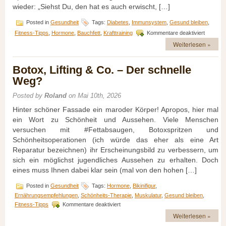
wieder: „Siehst Du, den hat es auch erwischt, […]
Posted in
Gesundheit
Tags:
Diabetes
,
Immunsystem
,
Gesund bleiben
,
für
Fitness-Tipps
,
Hormone
,
Bauchfett
,
Krafttraining
Kommentare deaktiviert
Sport
Weiterlesen »
verhinde
keinen
Krebs
Botox, Lifting & Co. – Der schnelle
Weg?
Posted by
Roland
on Mai 10th, 2026
Hinter schöner Fassade ein maroder Körper! Apropos, hier mal
ein Wort zu Schönheit und Aussehen. Viele Menschen
versuchen mit #Fettabsaugen, Botoxspritzen und
Schönheitsoperationen (ich würde das eher als eine Art
Reparatur bezeichnen) ihr Erscheinungsbild zu verbessern, um
sich ein möglichst jugendliches Aussehen zu erhalten. Doch
eines muss Ihnen dabei klar sein (mal von den hohen […]
Posted in
Gesundheit
Tags:
Hormone
,
Bikinifigur
,
Ernährungsempfehlungen
,
Schönheits-Therapie
,
Muskulatur
,
Gesund bleiben
,
für
Fitness-Tipps
Kommentare deaktiviert
Botox,
Weiterlesen »
Lifting