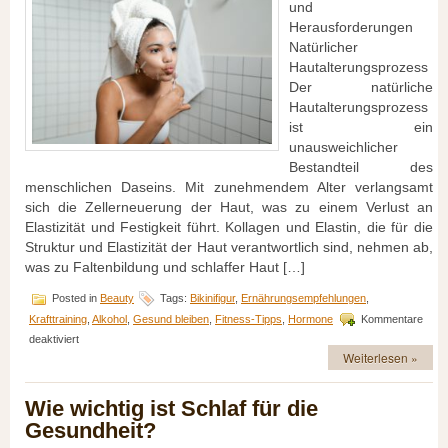
und
Herausforderungen
Natürlicher
Hautalterungsprozess
Der natürliche
Hautalterungsprozess
ist ein
unausweichlicher
Bestandteil des
menschlichen Daseins. Mit zunehmendem Alter verlangsamt
sich die Zellerneuerung der Haut, was zu einem Verlust an
Elastizität und Festigkeit führt. Kollagen und Elastin, die für die
Struktur und Elastizität der Haut verantwortlich sind, nehmen ab,
was zu Faltenbildung und schlaffer Haut […]
Posted in
Beauty
Tags:
Bikinifigur
,
Ernährungsempfehlungen
,
Krafttraining
,
Alkohol
,
Gesund bleiben
,
Fitness-Tipps
,
Hormone
Kommentare
für
deaktiviert
Jung
Weiterlesen »
und
strahlend:
Wie wichtig ist Schlaf für die
Tipps
zur
Gesundheit?
Anti-