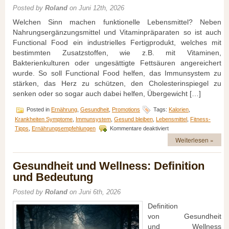
Posted by
Roland
on Juni 12th, 2026
Welchen Sinn machen funktionelle Lebensmittel? Neben
Nahrungsergänzungsmittel und Vitaminpräparaten so ist auch
Functional Food ein industrielles Fertigprodukt, welches mit
bestimmten Zusatzstoffen, wie z.B. mit Vitaminen,
Bakterienkulturen oder ungesättigte Fettsäuren angereichert
wurde. So soll Functional Food helfen, das Immunsystem zu
stärken, das Herz zu schützen, den Cholesterinspiegel zu
senken oder so sogar auch dabei helfen, Übergewicht […]
Posted in
Ernährung
,
Gesundheit
,
Promotions
Tags:
Kalorien
,
Krankheiten Symptome
,
Immunsystem
,
Gesund bleiben
,
Lebensmittel
,
Fitness-
für
Tipps
,
Ernährungsempfehlungen
Kommentare deaktiviert
Functional
Weiterlesen »
Food
–
Verführerische
Gesundheit und Wellness: Definition
Fitmacher?
und Bedeutung
Posted by
Roland
on Juni 6th, 2026
Definition
v‬on Gesundheit
u‬nd Wellness