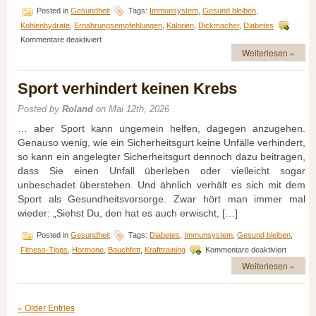
Posted in
Gesundheit
Tags:
Immunsystem
,
Gesund bleiben
,
Kohlenhydrate
,
Ernährungsempfehlungen
,
Kalorien
,
Dickmacher
,
Diabetes
für
Kommentare deaktiviert
Grundlagen
Weiterlesen »
gesunder
Ernährung
Sport verhindert keinen Krebs
für
ein
besseres
Posted by
Roland
on Mai 12th, 2026
Leben
… aber Sport kann ungemein helfen, dagegen anzugehen.
Genauso wenig, wie ein Sicherheitsgurt keine Unfälle verhindert,
so kann ein angelegter Sicherheitsgurt dennoch dazu beitragen,
dass Sie einen Unfall überleben oder vielleicht sogar
unbeschadet überstehen. Und ähnlich verhält es sich mit dem
Sport als Gesundheitsvorsorge. Zwar hört man immer mal
wieder: „Siehst Du, den hat es auch erwischt, […]
Posted in
Gesundheit
Tags:
Diabetes
,
Immunsystem
,
Gesund bleiben
,
für
Fitness-Tipps
,
Hormone
,
Bauchfett
,
Krafttraining
Kommentare deaktiviert
Sport
Weiterlesen »
verhinde
keinen
Krebs
« Older Entries