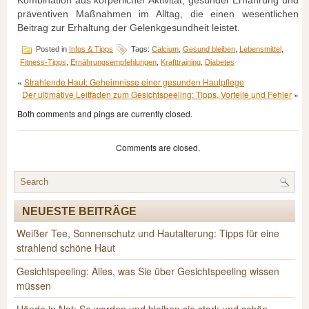
Kombination aus körperlicher Aktivität, gesunder Ernährung und
präventiven Maßnahmen im Alltag, die einen wesentlichen
Beitrag zur Erhaltung der Gelenkgesundheit leistet.
Posted in
Infos & Tipps
Tags:
Calcium
,
Gesund bleiben
,
Lebensmittel
,
Fitness-Tipps
,
Ernährungsempfehlungen
,
Krafttraining
,
Diabetes
«
Strahlende Haut: Geheimnisse einer gesunden Hautpflege
Der ultimative Leitfaden zum Gesichtspeeling: Tipps, Vorteile und Fehler
»
Both comments and pings are currently closed.
Comments are closed.
NEUESTE BEITRÄGE
Weißer Tee, Sonnenschutz und Hautalterung: Tipps für eine
strahlend schöne Haut
Gesichtspeeling: Alles, was Sie über Gesichtspeeling wissen
müssen