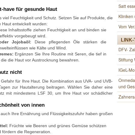
Satt es
t-have für gesunde Haut
Klinike
 viel Feuchtigkeit und Schutz. Setzen Sie auf Produkte, die
te Haut entwickelt wurden:
Vom Ver
ese Inhaltsstoffe ziehen Feuchtigkeit an und binden sie
effektiv vorgebeugt wird.
LINK-
oder Jojobaöl:
Diese pflegenden Öle stärken die
welteinflüssen wie Kälte und Wind.
DFV- Za
Cremes:
Ergänzen Sie Ihre Routine mit Seren, die tief in
Stiftung
 die die Haut vor Austrocknung bewahren.
IGeL-Mon
utz nicht
Onmeda.d
e Gefahr für Ihre Haut. Die Kombination aus UVA- und UVB-
und Ges
Tagen zur Hautalterung beitragen. Wählen Sie daher eine
z mit mindestens LSF 30, um Ihre Haut vor schädlicher
Zahners
chönheit von innen
n auch Ihre Ernährung und Flüssigkeitszufuhr haben großen
tel:
Früchte wie Beeren und grünes Gemüse schützen
d fördern die Regeneration.