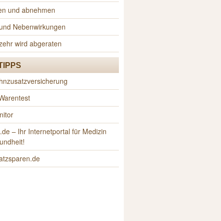
sen und abnehmen
n und Nebenwirkungen
zehr wird abgeraten
TIPPS
hnzusatzversicherung
 Warentest
itor
e – Ihr Internetportal für Medizin
undheit!
atzsparen.de