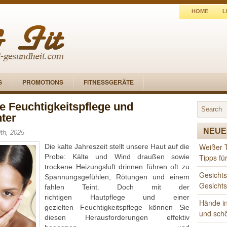
HOME
L
S
PROMOTIONS
FITNESSGERÄTE
ie Feuchtigkeitspflege und
ter
NEUE
th, 2025
Weißer 
Die kalte Jahreszeit stellt unsere Haut auf die
Probe: Kälte und Wind draußen sowie
Tipps fü
trockene Heizungsluft drinnen führen oft zu
Gesichts
Spannungsgefühlen, Rötungen und einem
Gesicht
fahlen Teint. Doch mit der
richtigen Hautpflege und einer
Hände in
gezielten Feuchtigkeitspflege können Sie
und sch
diesen Herausforderungen effektiv