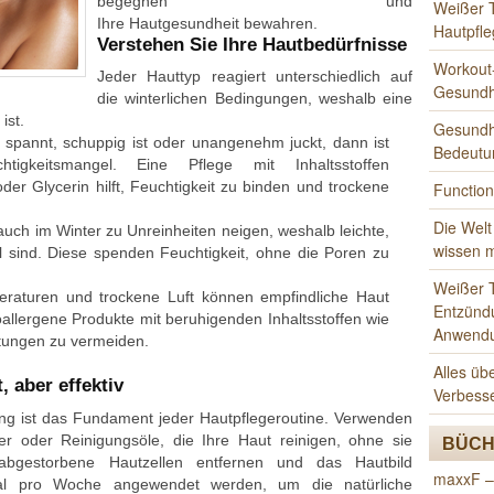
begegnen und
Weißer 
Ihre Hautgesundheit bewahren.
Hautpfle
Verstehen Sie Ihre Hautbedürfnisse
Workout-
Jeder Hauttyp reagiert unterschiedlich auf
Gesundh
die winterlichen Bedingungen, weshalb eine
ist.
Gesundhe
spannt, schuppig ist oder unangenehm juckt, dann ist
Bedeutu
igkeitsmangel. Eine Pflege mit Inhaltsstoffen
der Glycerin hilft, Feuchtigkeit zu binden und trockene
Function
Die Welt
uch im Winter zu Unreinheiten neigen, weshalb leichte,
wissen 
 sind. Diese spenden Feuchtigkeit, ohne die Poren zu
Weißer T
raturen und trockene Luft können empfindliche Haut
Entzünd
poallergene Produkte mit beruhigenden Inhaltsstoffen wie
Anwend
tungen zu vermeiden.
Alles üb
, aber effektiv
Verbess
ung ist das Fundament jeder Hautpflegeroutine. Verwenden
ser oder Reinigungsöle, die Ihre Haut reinigen, ohne sie
BÜCH
abgestorbene Hautzellen entfernen und das Hautbild
maxxF –
nmal pro Woche angewendet werden, um die natürliche