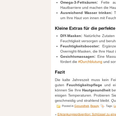
Omega-3-Fettsäuren:
Fette au
Hautbarriere und machen die Hau
Ausreichend Wasser trinken:
Tr
um Ihre Haut von innen mit Feucht
Kleine Extras für die perfekt
DIY-Masken:
Natürliche Zutaten
Feuchtigkeit versorgen und beruh
Feuchtigkeitsbooster:
Ergänzen
Overnight-Masken, die Ihre Haut 
Gesichtsmassagen:
Eine Massa
fördert die
#
Durchblutung
und sor
Fazit
Die kalte Jahreszeit muss kein Fei
guten
Feuchtigkeitspflege
und ei
können Sie Ihre
Hautgesundheit
bew
eisigen Temperaturen. Probieren Si
geschmeidig und strahlend bleibt.
Qu
Posted in
Gesundheit
,
Beauty
Tags:
L
«
Erkrankungsprävention: Schlüssel zu e