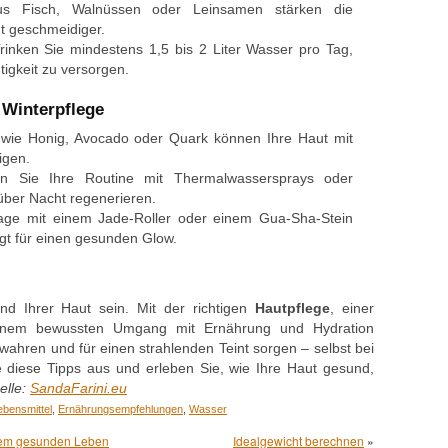
s Fisch, Walnüssen oder Leinsamen stärken die
t geschmeidiger.
inken Sie mindestens 1,5 bis 2 Liter Wasser pro Tag,
igkeit zu versorgen.
e Winterpflege
 wie Honig, Avocado oder Quark können Ihre Haut mit
igen.
 Sie Ihre Routine mit Thermalwassersprays oder
über Nacht regenerieren.
ge mit einem Jade-Roller oder einem Gua-Sha-Stein
gt für einen gesunden Glow.
nd Ihrer Haut sein. Mit der richtigen
Hautpflege
, einer
nem bewussten Umgang mit Ernährung und Hydration
ahren und für einen strahlenden Teint sorgen – selbst bei
e diese Tipps aus und erleben Sie, wie Ihre Haut gesund,
elle:
SandaFarini.eu
ebensmittel
,
Ernährungsempfehlungen
,
Wasser
inem gesunden Leben
Idealgewicht berechnen
»