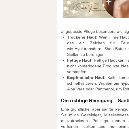
angepasste Pflege besonders wichtig 
Trockene Haut:
Wenn Ihre Haut 
das ein Zeichen für Feucht
wie Hyaluronsäure, Shea-Butter o
Stellen zu beruhigen.
Fettige Haut:
Fettige Haut kann a
nicht komedogene Produkte ideal
verstopfen.
Empfindliche Haut:
Kalte Tempe
schnell irritieren. Wählen Sie hy
Aloe Vera oder Panthenol, um Rö
Die richtige Reinigung – Sanft
Eine gründliche, aber sanfte Reinig
Sie milde Gelreiniger, Mizellenwas
auszutrocknen. Peelings können 
verfeinern, sollten aber nur ei