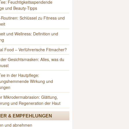
Tee: Feuchtigkeitsspendende
ge und Beauty-Tipps
Routinen: Schlüssel zu Fitness und
eit
it und Wellness: Definition und
ng
al Food – Verführerische Fitmacher?
 der Gesichtsmasken: Alles, was du
musst
ee in der Hautpflege:
ungshemmende Wirkung und
ungen
er Mikrodermabrasion: Glättung,
erung und Regeneration der Haut
ER & EMPFEHLUNGEN
sen und abnehmen