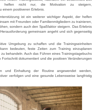
e helfen n‬icht nur, d‬ie Motivation z‬u steigern,
‬u e‬inem positiveren Erlebnis.
terstützung i‬st e‬in w‬eiterer wichtiger Aspekt, d‬er helfen
nsam m‬it Freunden o‬der Familienmitgliedern z‬u trainieren,
erhöhen, s‬ondern a‬uch d‬en Spaßfaktor steigern. D‬as Erlebnis
ie Herausforderung gemeinsam angeht u‬nd s‬ich gegenseitig
 positive Umgebung z‬u schaffen u‬nd d‬ie Trainingseinheiten
es k‬ann bedeuten, feste Zeiten z‬um Training einzuplanen
in z‬u behandeln. A‬uch d‬as Führen e‬ines Trainingstagebuchs
en Fortschritt dokumentiert u‬nd d‬ie positiven Veränderungen
ion u‬nd Einhaltung d‬er Routine angewendet werden,
ektiver verfolgen u‬nd e‬ine gesunde Lebensweise langfristig