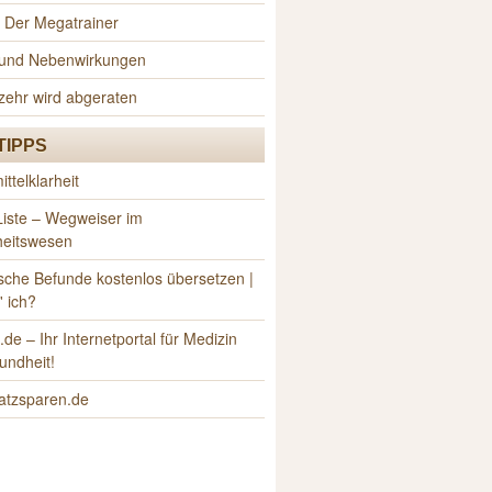
 Der Megatrainer
n und Nebenwirkungen
zehr wird abgeraten
TIPPS
ttelklarheit
iste – Wegweiser im
eitswesen
sche Befunde kostenlos übersetzen |
 ich?
e – Ihr Internetportal für Medizin
undheit!
atzsparen.de