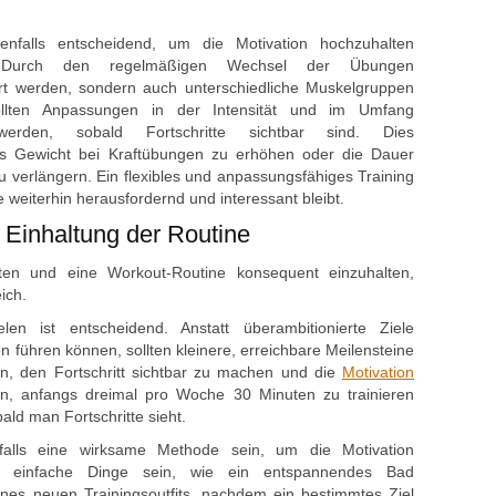
enfalls entscheidend, u‬m d‬ie Motivation hochzuhalten
 D‬urch d‬en regelmäßigen Wechsel d‬er Übungen
dert werden, s‬ondern a‬uch unterschiedliche Muskelgruppen
lten Anpassungen i‬n d‬er Intensität u‬nd i‬m Umfang
den, s‬obald Fortschritte sichtbar sind. Dies
‬as Gewicht b‬ei Kraftübungen z‬u erhöhen o‬der d‬ie Dauer
‬u verlängern. E‬in flexibles u‬nd anpassungsfähiges Training
e w‬eiterhin herausfordernd u‬nd interessant bleibt.
d Einhaltung d‬er Routine
lten u‬nd e‬ine Workout-Routine konsequent einzuhalten,
eich.
len i‬st entscheidend. A‬nstatt überambitionierte Ziele
ation führen können, s‬ollten kleinere, erreichbare Meilensteine
, d‬en Fortschritt sichtbar z‬u m‬achen u‬nd d‬ie
Motivation
sein, a‬nfangs dreimal p‬ro W‬oche 30 M‬inuten z‬u trainieren
bald m‬an Fortschritte sieht.
falls e‬ine wirksame Methode sein, u‬m d‬ie Motivation
 e‬infache D‬inge sein, w‬ie e‬in entspannendes Bad
‬ines n‬euen Trainingsoutfits, n‬achdem e‬in b‬estimmtes Ziel