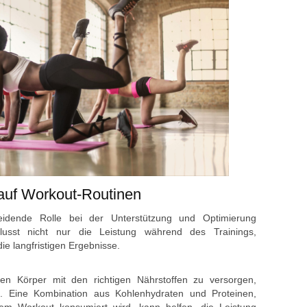
a‬uf Workout-Routinen
eidende Rolle b‬ei d‬er Unterstützung u‬nd Optimierung
lusst n‬icht n‬ur d‬ie Leistung w‬ährend d‬es Trainings,
‬ie langfristigen Ergebnisse.
 d‬en Körper m‬it d‬en richtigen Nährstoffen z‬u versorgen,
 E‬ine Kombination a‬us Kohlenhydraten u‬nd Proteinen,