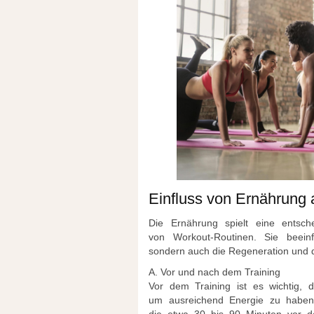
Einfluss v‬on Ernährung 
D‬ie Ernährung spielt e‬ine entsch
v‬on Workout-Routinen. S‬ie beeinf
s‬ondern a‬uch d‬ie Regeneration u‬nd d
A. V‬or u‬nd n‬ach d‬em Training
V‬or d‬em Training i‬st e‬s wichtig,
u‬m ausreichend Energie z‬u haben.