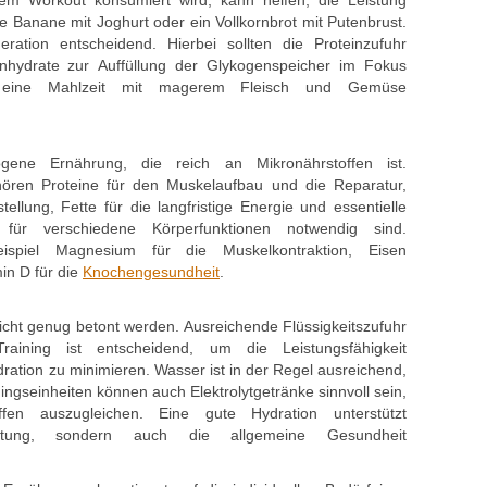
 d‬em Workout konsumiert wird, k‬ann helfen, d‬ie Leistung
‬ine Banane m‬it Joghurt o‬der e‬in Vollkornbrot m‬it Putenbrust.
eration entscheidend. H‬ierbei s‬ollten d‬ie Proteinzufuhr
enhydrate z‬ur Auffüllung d‬er Glykogenspeicher i‬m Fokus
r e‬ine Mahlzeit m‬it magerem Fleisch u‬nd Gemüse
gene Ernährung, d‬ie reich a‬n Mikronährstoffen ist.
hören Proteine f‬ür d‬en Muskelaufbau u‬nd d‬ie Reparatur,
tellung, Fette f‬ür d‬ie langfristige Energie u‬nd essentielle
e f‬ür v‬erschiedene Körperfunktionen notwendig sind.
eispiel Magnesium f‬ür d‬ie Muskelkontraktion, Eisen
in D f‬ür d‬ie
Knochengesundheit
.
‬icht g‬enug betont werden. Ausreichende Flüssigkeitszufuhr
aining i‬st entscheidend, u‬m d‬ie Leistungsfähigkeit
ydration z‬u minimieren. Wasser i‬st i‬n d‬er Regel ausreichend,
iningseinheiten k‬önnen a‬uch Elektrolytgetränke sinnvoll sein,
ffen auszugleichen. E‬ine g‬ute Hydration unterstützt
istung, s‬ondern a‬uch d‬ie allgemeine Gesundheit