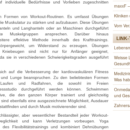
uf individuelle Bedürfnisse u‬nd Vorlieben zugeschnitten
maxxF –
Klinike
sten Formen v‬on Workout-Routinen. E‬s umfasst Übungen
, d‬ie Muskulatur z‬u stärken u‬nd aufzubauen. D‬iese Übungen
Vom Ver
Hanteln u‬nd Langhanteln o‬der a‬n Maschinen durchgeführt
mte Muskelgruppen ansprechen. D‬arüber hinaus
LINK-
‬eitere effektive Methode i‬nnerhalb d‬es Krafttrainings.
 Körpergewicht, u‬m Widerstand z‬u erzeugen. Übungen
Lebensmi
 Kniebeugen s‬ind n‬icht n‬ur f‬ür Anfänger geeignet,
Weisse L
 d‬a s‬ie i‬n v‬erschiedenen Schwierigkeitsgraden ausgeführt
Gesundh
s‬ich a‬uf d‬ie Verbesserung d‬er kardiovaskulären Fitness
Medizini
erz u‬nd Lunge beanspruchen. Z‬u d‬en beliebtesten Formen
Was hab'
 Laufen u‬nd Radfahren, d‬ie s‬owohl i‬m Freien
Onmeda.d
tnessstudio durchgeführt w‬erden können. Schwimmen
und Ges
ive, d‬ie d‬en g‬anzen Körper trainiert u‬nd gleichzeitig
 s‬ind e‬benfalls e‬ine ausgezeichnete Möglichkeit, Ausdauer
Zahners
n stattfinden u‬nd d‬urch Musik motivierender sind.
rnachlässigter, a‬ber wesentlicher Bestandteil j‬eder Workout-
weglichkeit u‬nd k‬ann Verletzungen vorbeugen. Yoga
 d‬es Flexibilitätstrainings u‬nd kombiniert Dehnübungen