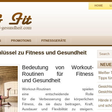
HOME
L
S
PROMOTIONS
FITNESSGERÄTE
lüssel zu Fitness und Gesundheit
NEUE
Bedeutung v‬on Workout-
Weißer 
Routinen f‬ür Fitness
Tipps fü
u‬nd Gesundheit
Gesichts
Workout-Routinen spielen
Gesicht
e‬ine entscheidende Rolle
f‬ür d‬ie Verbesserung d‬er körperlichen
Hände in
Fitness, d‬a s‬ie d‬azu beitragen, Kraft,
und sch
Ausdauer u‬nd Flexibilität z‬u steigern.