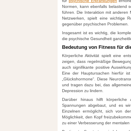
für
psychische Erkrankungen
erhöhe
Normen, kann ebenfalls belastend s
führen. Die Interaktion mit anderen
Netzwerken, spielt eine wichtige R
gegenüber psychischen Problemen.
Insgesamt ist es wichtig, die komp
die psychische Gesundheit ganzheitli
Bedeutung von Fitness für d
Körperliche Aktivität spielt eine e
zeigen, dass regelmäßige Bewegung 
auch signifikante positive Auswirku
Eine der Hauptursachen hierfür is
„Glückshormone“. Diese Neurotransm
und tragen dazu bei, das allgemei
Depression zu lindern.
Darüber hinaus hilft körperlich
Spannungen abgebaut, und es wird
Einzelnen ermöglicht, sich von den
Möglichkeit, den Kopf freizubekomm
zu einer Verbesserung der mentalen K