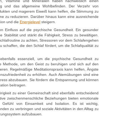
n, Vitamine und Mineralien haben nachweislich einen
ung und das allgemeine Wohlbefinden. Der Verzehr von
dukten und magerem Eiweiß kann helfen, die Stimmung zu
ome zu reduzieren. Darüber hinaus kann eine ausreichende
tion und die
Energielevel
steigern.
hen Einfluss auf die psychische Gesundheit. Ein gesunder
 Stabilität und stärkt die Fähigkeit, Stress zu bewältigen.
 Schlafroutine zu achten, Stressoren vor dem Schlafengehen
schaffen, die den Schlaf fördert, um die Schlafqualität zu
ebenfalls essenziell, um die psychische Gesundheit zu
ame Methode, um den Geist zu beruhigen und sich auf den
ren. Regelmäßige Meditationspraxis kann helfen, Ängste
nszufriedenheit zu erhöhen. Auch Atemübungen sind eine
 Stress abzubauen. Sie fördern die Entspannung und können
ation beitragen.
örigkeit zu einer Gemeinschaft sind ebenfalls entscheidend
itive zwischenmenschliche Beziehungen bieten emotionale
 Gefühl von Einsamkeit und Isolation. Es ist wichtig,
nden zu verbringen und soziale Aktivitäten in den Alltag zu
ützungssystem aufzubauen.