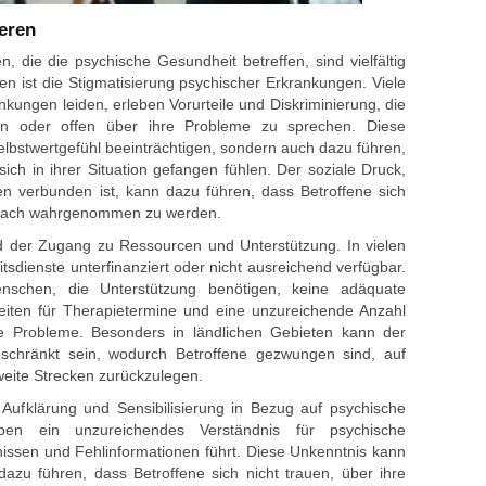
eren
, die die psychische Gesundheit betreffen, sind vielfältig
n ist die Stigmatisierung psychischer Erkrankungen. Viele
kungen leiden, erleben Vorurteile und Diskriminierung, die
en oder offen über ihre Probleme zu sprechen. Diese
elbstwertgefühl beeinträchtigen, sondern auch dazu führen,
sich in ihrer Situation gefangen fühlen. Der soziale Druck,
en verbunden ist, kann dazu führen, dass Betroffene sich
hwach wahrgenommen zu werden.
nd der Zugang zu Ressourcen und Unterstützung. In vielen
sdienste unterfinanziert oder nicht ausreichend verfügbar.
schen, die Unterstützung benötigen, keine adäquate
iten für Therapietermine und eine unzureichende Anzahl
fige Probleme. Besonders in ländlichen Gebieten kann der
eschränkt sein, wodurch Betroffene gezwungen sind, auf
weite Strecken zurückzulegen.
e Aufklärung und Sensibilisierung in Bezug auf psychische
en ein unzureichendes Verständnis für psychische
issen und Fehlinformationen führt. Diese Unkenntnis kann
dazu führen, dass Betroffene sich nicht trauen, über ihre