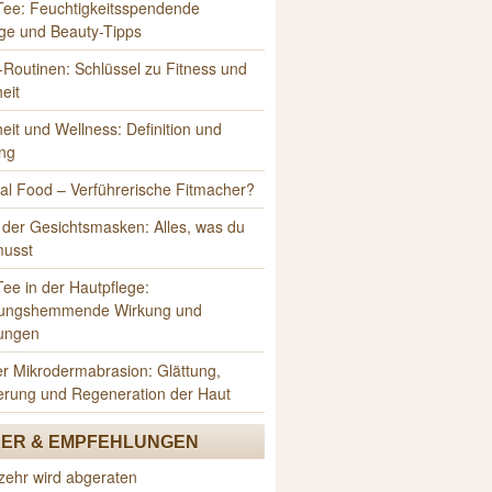
Tee: Feuchtigkeitsspendende
ge und Beauty-Tipps
Routinen: Schlüssel zu Fitness und
eit
it und Wellness: Definition und
ng
al Food – Verführerische Fitmacher?
 der Gesichtsmasken: Alles, was du
musst
ee in der Hautpflege:
ungshemmende Wirkung und
ungen
er Mikrodermabrasion: Glättung,
erung und Regeneration der Haut
ER & EMPFEHLUNGEN
zehr wird abgeraten