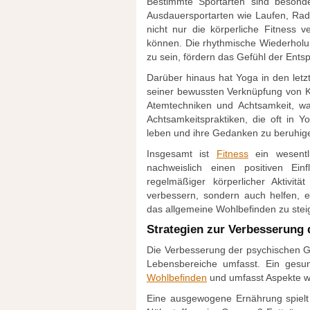
Bestimmte Sportarten sind besonde
Ausdauersportarten wie Laufen, Rad
nicht nur die körperliche Fitness 
können. Die rhythmische Wiederholung
zu sein, fördern das Gefühl der Ent
Darüber hinaus hat Yoga in den let
seiner bewussten Verknüpfung von K
Atemtechniken und Achtsamkeit, wa
Achtsamkeitspraktiken, die oft in 
leben und ihre Gedanken zu beruhige
Insgesamt ist
Fitness
ein wesentli
nachweislich einen positiven Ein
regelmäßiger körperlicher Aktivitä
verbessern, sondern auch helfen,
das allgemeine Wohlbefinden zu stei
Strategien zur Verbesserung
Die Verbesserung der psychischen Ge
Lebensbereiche umfasst. Ein gesun
Wohlbefinden
und umfasst Aspekte wi
Eine ausgewogene Ernährung spielt 