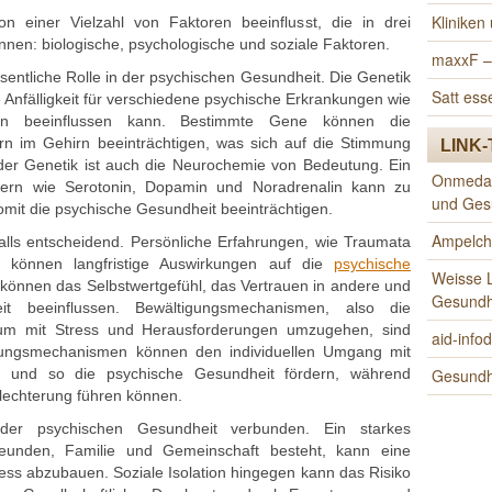
Klinike
n einer Vielzahl von Faktoren beeinflusst, die in drei
nnen: biologische, psychologische und soziale Faktoren.
maxxF –
sentliche Rolle in der psychischen Gesundheit. Die Genetik
Satt es
e Anfälligkeit für verschiedene psychische Erkrankungen wie
gen beeinflussen kann. Bestimmte Gene können die
rn im Gehirn beeinträchtigen, was sich auf die Stimmung
LINK-
der Genetik ist auch die Neurochemie von Bedeutung. Ein
Onmeda.d
ttern wie Serotonin, Dopamin und Noradrenalin kann zu
und Ges
mit die psychische Gesundheit beeinträchtigen.
Ampelche
alls entscheidend. Persönliche Erfahrungen, wie Traumata
, können langfristige Auswirkungen auf die
psychische
Weisse L
können das Selbstwertgefühl, das Vertrauen in andere und
Gesundh
eit beeinflussen. Bewältigungsmechanismen, also die
, um mit Stress und Herausforderungen umzugehen, sind
aid-infod
tigungsmechanismen können den individuellen Umgang mit
rn und so die psychische Gesundheit fördern, während
Gesundhe
chlechterung führen können.
der psychischen Gesundheit verbunden. Ein starkes
eunden, Familie und Gemeinschaft besteht, kann eine
ress abzubauen. Soziale Isolation hingegen kann das Risiko