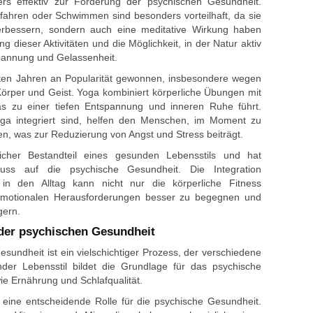
rs effektiv zur Förderung der psychischen Gesundheit.
fahren oder Schwimmen sind besonders vorteilhaft, da sie
verbessern, sondern auch eine meditative Wirkung haben
 dieser Aktivitäten und die Möglichkeit, in der Natur aktiv
spannung und Gelassenheit.
zten Jahren an Popularität gewonnen, insbesondere wegen
örper und Geist. Yoga kombiniert körperliche Übungen mit
s zu einer tiefen Entspannung und inneren Ruhe führt.
Yoga integriert sind, helfen den Menschen, im Moment zu
n, was zur Reduzierung von Angst und Stress beiträgt.
cher Bestandteil eines gesunden Lebensstils und hat
fluss auf die psychische Gesundheit. Die Integration
t in den Alltag kann nicht nur die körperliche Fitness
 emotionalen Herausforderungen besser zu begegnen und
gern.
 der psychischen Gesundheit
sundheit ist ein vielschichtiger Prozess, der verschiedene
der Lebensstil bildet die Grundlage für das psychische
e Ernährung und Schlafqualität.
eine entscheidende Rolle für die psychische Gesundheit.