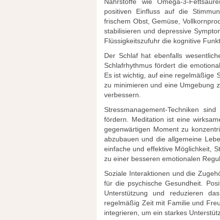
Nährstoffe wie Omega-3-Fettsäure
positiven Einfluss auf die Stimm
frischem Obst, Gemüse, Vollkornpro
stabilisieren und depressive Sympt
Flüssigkeitszufuhr die kognitive Funk
Der Schlaf hat ebenfalls wesentlic
Schlafrhythmus fördert die emotionale
Es ist wichtig, auf eine regelmäßige
zu minimieren und eine Umgebung zu 
verbessern.
Stressmanagement-Techniken sind 
fördern. Meditation ist eine wirks
gegenwärtigen Moment zu konzentrie
abzubauen und die allgemeine Lebe
einfache und effektive Möglichkeit,
zu einer besseren emotionalen Regul
Soziale Interaktionen und die Zugeh
für die psychische Gesundheit. Pos
Unterstützung und reduzieren das
regelmäßig Zeit mit Familie und Freu
integrieren, um ein starkes Unterst