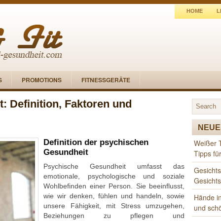
HOME
L
S
PROMOTIONS
FITNESSGERÄTE
 Definition, Faktoren und
NEUE
Definition der psychischen
Weißer 
Gesundheit
Tipps fü
Psychische Gesundheit umfasst das
Gesichts
emotionale, psychologische und soziale
Gesicht
Wohlbefinden einer Person. Sie beeinflusst,
wie wir denken, fühlen und handeln, sowie
Hände in
unsere Fähigkeit, mit Stress umzugehen,
und sch
Beziehungen zu pflegen und