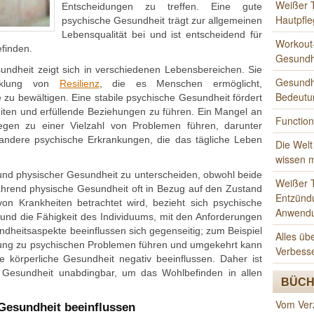
Weißer 
Entscheidungen zu treffen. Eine gute
Hautpfle
psychische Gesundheit trägt zur allgemeinen
Lebensqualität bei und ist entscheidend für
Workout-
efinden.
Gesundh
ndheit zeigt sich in verschiedenen Lebensbereichen. Sie
Gesundhe
icklung von
Resilienz
, die es Menschen ermöglicht,
Bedeutu
u bewältigen. Eine stabile psychische Gesundheit fördert
beiten und erfüllende Beziehungen zu führen. Ein Mangel an
Function
egen zu einer Vielzahl von Problemen führen, darunter
andere psychische Erkrankungen, die das tägliche Leben
Die Welt
wissen 
r und physischer Gesundheit zu unterscheiden, obwohl beide
Weißer T
hrend physische Gesundheit oft in Bezug auf den Zustand
Entzünd
n Krankheiten betrachtet wird, bezieht sich psychische
Anwend
und die Fähigkeit des Individuums, mit den Anforderungen
heitsaspekte beeinflussen sich gegenseitig; zum Beispiel
Alles üb
kung zu psychischen Problemen führen und umgekehrt kann
Verbess
e körperliche Gesundheit negativ beeinflussen. Daher ist
n Gesundheit unabdingbar, um das Wohlbefinden in allen
BÜCH
Vom Ver
 Gesundheit beeinflussen