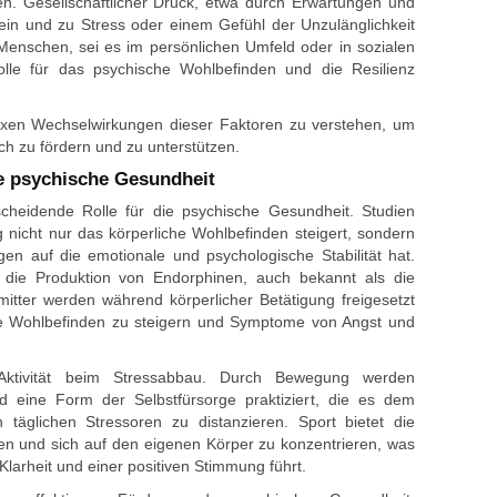
n. Gesellschaftlicher Druck, etwa durch Erwartungen und
ein und zu Stress oder einem Gefühl der Unzulänglichkeit
 Menschen, sei es im persönlichen Umfeld oder in sozialen
olle für das psychische Wohlbefinden und die Resilienz
lexen Wechselwirkungen dieser Faktoren zu verstehen, um
ch zu fördern und zu unterstützen.
ie psychische Gesundheit
ntscheidende Rolle für die psychische Gesundheit. Studien
nicht nur das körperliche Wohlbefinden steigert, sondern
ngen auf die emotionale und psychologische Stabilität hat.
t die Produktion von Endorphinen, auch bekannt als die
itter werden während körperlicher Betätigung freigesetzt
ne Wohlbefinden zu steigern und Symptome von Angst und
e Aktivität beim Stressabbau. Durch Bewegung werden
 eine Form der Selbstfürsorge praktiziert, die es dem
 täglichen Stressoren zu distanzieren. Sport bietet die
en und sich auf den eigenen Körper zu konzentrieren, was
larheit und einer positiven Stimmung führt.