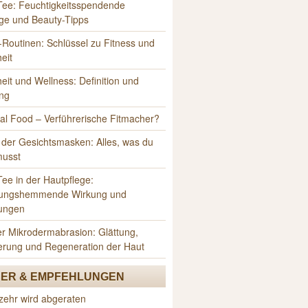
Tee: Feuchtigkeitsspendende
ge und Beauty-Tipps
Routinen: Schlüssel zu Fitness und
eit
it und Wellness: Definition und
ng
al Food – Verführerische Fitmacher?
 der Gesichtsmasken: Alles, was du
musst
ee in der Hautpflege:
ungshemmende Wirkung und
ungen
er Mikrodermabrasion: Glättung,
erung und Regeneration der Haut
ER & EMPFEHLUNGEN
zehr wird abgeraten