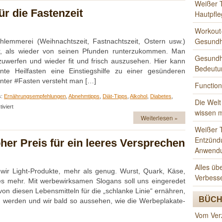
Weißer 
ür die Fastenzeit
Hautpfle
Workout-
Gesundh
emmerei (Weihnachtszeit, Fastnachtszeit, Ostern usw.)
er, als wieder von seinen Pfunden runterzukommen. Man
Gesundhe
bzuwerfen und wieder fit und frisch auszusehen. Hier kann
Bedeutu
te Heilfasten eine Einstiegshilfe zu einer gesünderen
nter #Fasten versteht man […]
Function
s:
Ernährungsempfehlungen
,
Abnehmtipps
,
Diät-Tipps
,
Alkohol
,
Diabetes
,
Die Welt
für
iviert
wissen 
Fasten,
Weiterlesen »
nicht
Weißer T
nur
was
Entzünd
oher Preis für ein leeres Versprechen
für
Anwend
die
Fastenzeit
Alles üb
 wir Light-Produkte, mehr als genug. Wurst, Quark, Käse,
Verbess
es mehr. Mit werbewirksamen Slogans soll uns eingeredet
on diesen Lebensmitteln für die „schlanke Linie“ ernähren,
BÜCH
n werden und wir bald so aussehen, wie die Werbeplakate-
Vom Ver