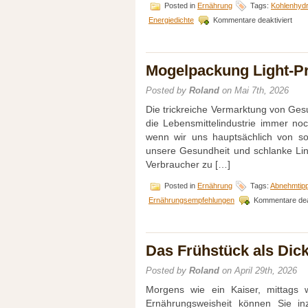
Posted in
Ernährung
Tags:
Kohlenhydr
für
Energiedichte
Kommentare deaktiviert
Die
Light
Lüge
–
Mogelpackung Light-P
ein
hohe
Posted by
Roland
on Mai 7th, 2026
Prei
für
Die trickreiche Vermarktung von Gesu
ein
die Lebensmittelindustrie immer no
leer
wenn wir uns hauptsächlich von so
Vers
unsere Gesundheit und schlanke Lin
Verbraucher zu […]
Posted in
Ernährung
Tags:
Abnehmtip
Ernährungsempfehlungen
Kommentare deak
Das Frühstück als Di
Posted by
Roland
on April 29th, 2026
Morgens wie ein Kaiser, mittags 
Ernährungsweisheit können Sie in