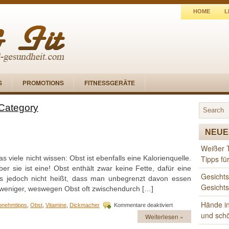
HOME
L
S
PROMOTIONS
FITNESSGERÄTE
 Category
NEUE
Weißer 
iele nicht wissen: Obst ist ebenfalls eine Kalorienquelle.
Tipps fü
er sie ist eine! Obst enthält zwar keine Fette, dafür eine
Gesichts
as jedoch nicht heißt, dass man unbegrenzt davon essen
Gesicht
l weniger, weswegen Obst oft zwischendurch […]
Hände in
für
bnehmtipps
,
Obst
,
Vitamine
,
Dickmacher
Kommentare deaktiviert
Obst
und sch
Weiterlesen »
als
Kalorienfalle