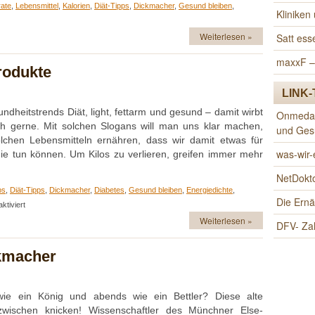
ate
,
Lebensmittel
,
Kalorien
,
Diät-Tipps
,
Dickmacher
,
Gesund bleiben
,
Klinike
Weiterlesen »
Satt es
-
maxxF –
rodukte
r
LINK-
s
ndheitstrends Diät, light, fettarm und gesund – damit wirbt
Onmeda.d
ch gerne. Mit solchen Slogans will man uns klar machen,
und Ges
es
lchen Lebensmitteln ernähren, dass wir damit etwas für
prechen
was-wir
ie tun können. Um Kilos zu verlieren, greifen immer mehr
NetDokto
ps
,
Diät-Tipps
,
Dickmacher
,
Diabetes
,
Gesund bleiben
,
Energiedichte
,
Die Ern
für
tiviert
Mogelpackung
Weiterlesen »
DFV- Za
Light-
Produkte
ckmacher
wie ein König und abends wie ein Bettler? Diese alte
zwischen knicken! Wissenschaftler des Münchner Else-