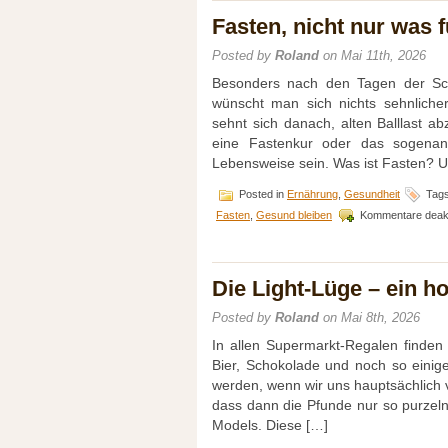
Fasten, nicht nur was f
Posted by
Roland
on Mai 11th, 2026
Besonders nach den Tagen der Schl
wünscht man sich nichts sehnlich
sehnt sich danach, alten Balllast a
eine Fastenkur oder das sogenann
Lebensweise sein. Was ist Fasten? U
Posted in
Ernährung
,
Gesundheit
Tag
Fasten
,
Gesund bleiben
Kommentare deakt
Die Light-Lüge – ein h
Posted by
Roland
on Mai 8th, 2026
In allen Supermarkt-Regalen finden
Bier, Schokolade und noch so einig
werden, wenn wir uns hauptsächlich v
dass dann die Pfunde nur so purzel
Models. Diese […]