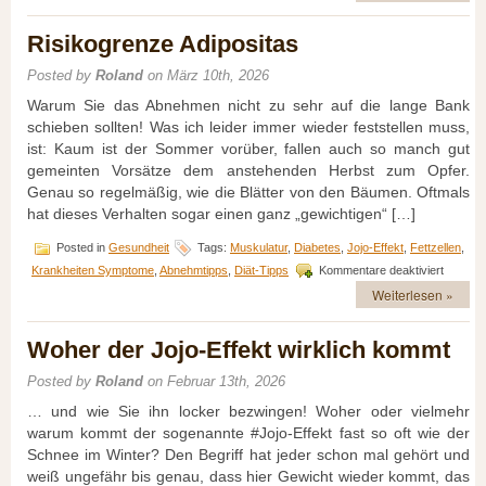
für
Fitness
Risikogrenze Adipositas
und
Gesundheit
Posted by
Roland
on März 10th, 2026
Warum Sie das Abnehmen nicht zu sehr auf die lange Bank
schieben sollten! Was ich leider immer wieder feststellen muss,
ist: Kaum ist der Sommer vorüber, fallen auch so manch gut
gemeinten Vorsätze dem anstehenden Herbst zum Opfer.
Genau so regelmäßig, wie die Blätter von den Bäumen. Oftmals
hat dieses Verhalten sogar einen ganz „gewichtigen“ […]
Posted in
Gesundheit
Tags:
Muskulatur
,
Diabetes
,
Jojo-Effekt
,
Fettzellen
,
für
Krankheiten Symptome
,
Abnehmtipps
,
Diät-Tipps
Kommentare deaktiviert
Risikog
Weiterlesen »
Adiposit
Woher der Jojo-Effekt wirklich kommt
Posted by
Roland
on Februar 13th, 2026
… und wie Sie ihn locker bezwingen! Woher oder vielmehr
warum kommt der sogenannte #Jojo-Effekt fast so oft wie der
Schnee im Winter? Den Begriff hat jeder schon mal gehört und
weiß ungefähr bis genau, dass hier Gewicht wieder kommt, das