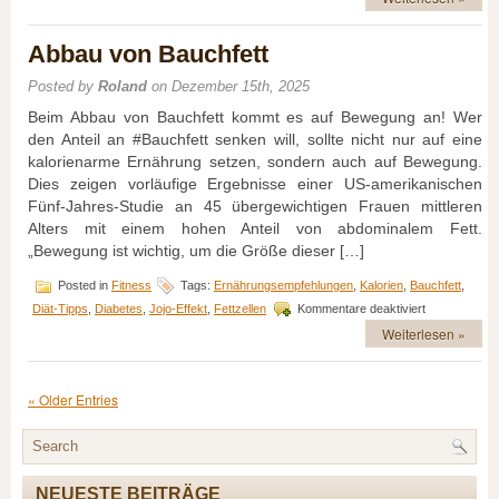
erkenne
ich
Abbau von Bauchfett
Fehler
in
Diätkonzepten?
Posted by
Roland
on Dezember 15th, 2025
Beim Abbau von Bauchfett kommt es auf Bewegung an! Wer
den Anteil an #Bauchfett senken will, sollte nicht nur auf eine
kalorienarme Ernährung setzen, sondern auch auf Bewegung.
Dies zeigen vorläufige Ergebnisse einer US-amerikanischen
Fünf-Jahres-Studie an 45 übergewichtigen Frauen mittleren
Alters mit einem hohen Anteil von abdominalem Fett.
„Bewegung ist wichtig, um die Größe dieser […]
Posted in
Fitness
Tags:
Ernährungsempfehlungen
,
Kalorien
,
Bauchfett
,
für
Diät-Tipps
,
Diabetes
,
Jojo-Effekt
,
Fettzellen
Kommentare deaktiviert
Abbau
Weiterlesen »
von
Bauchfett
« Older Entries
NEUESTE BEITRÄGE