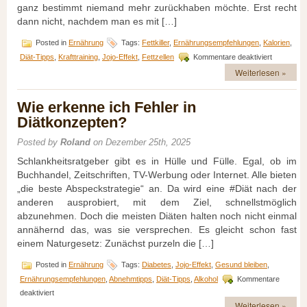
ganz bestimmt niemand mehr zurückhaben möchte. Erst recht
dann nicht, nachdem man es mit […]
Posted in
Ernährung
Tags:
Fettkiller
,
Ernährungsempfehlungen
,
Kalorien
,
für
Diät-Tipps
,
Krafttraining
,
Jojo-Effekt
,
Fettzellen
Kommentare deaktiviert
Woher
Weiterlesen »
der
Jojo-
Effekt
Wie erkenne ich Fehler in
wirklich
Diätkonzepten?
kommt
Posted by
Roland
on Dezember 25th, 2025
Schlankheitsratgeber gibt es in Hülle und Fülle. Egal, ob im
Buchhandel, Zeitschriften, TV-Werbung oder Internet. Alle bieten
„die beste Abspeckstrategie“ an. Da wird eine #Diät nach der
anderen ausprobiert, mit dem Ziel, schnellstmöglich
abzunehmen. Doch die meisten Diäten halten noch nicht einmal
annähernd das, was sie versprechen. Es gleicht schon fast
einem Naturgesetz: Zunächst purzeln die […]
Posted in
Ernährung
Tags:
Diabetes
,
Jojo-Effekt
,
Gesund bleiben
,
Ernährungsempfehlungen
,
Abnehmtipps
,
Diät-Tipps
,
Alkohol
Kommentare
für
deaktiviert
Wie
Weiterlesen »